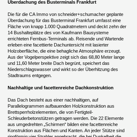
Überdachung des Busterminals Frankfurt
Die für die CA Immo von schneider+schumacher geplante
Überdachung für das Busterminal Frankfurt umfasst eine
Fläche von knapp 1.000 Quadratmetern und deckt zehn der
14 Bushalteplätze des von Kaufmann Bausysteme
errichteten Fernbus-Terminals ab. Reisende und Wartende
erleben eine facettierte Dachuntersicht mit lasierter
Holzoberfläche, die eine behagliche Atmosphäre erzeugt.
Aus der Vogelperspektive zeigt sich das 68,80 Meter lange
und 11,60 Meter breite Dach begrünt, speichert das
Niederschlagswasser und wirkt so der Überhitzung des
Stadtraums entgegen.
Nachhaltige und facettenreiche Dachkonstruktion
Das Dach besteht aus einer nachhaltigen, auf
Parallelogrammen aufbauenden Holzkonstruktion aus
Brettsperrholzelementen, die von Fertigteil-
Schleuderbetonstützen getragen werden. Die 22 Elemente
aus umgedrehten „Schirmen“ bilden eine facettenreiche
Konstruktion aus Flächen und Kanten. An jeder Stütze sind
ringförmig vier Strahler angebracht, die bei Dunkelheit die