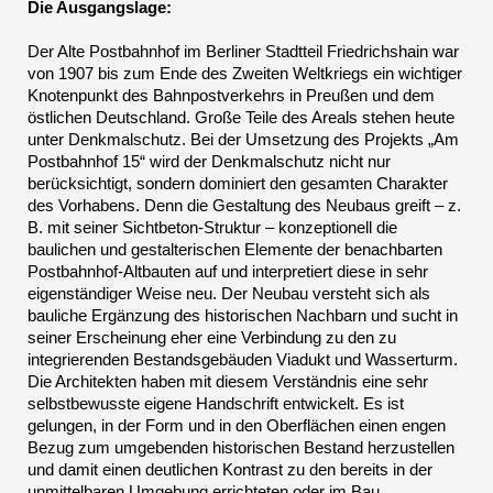
Die Ausgangslage:
Der Alte Postbahnhof im Berliner Stadtteil Friedrichshain war
von 1907 bis zum Ende des Zweiten Weltkriegs ein wichtiger
Knotenpunkt des Bahnpostverkehrs in Preußen und dem
östlichen Deutschland. Große Teile des Areals stehen heute
unter Denkmalschutz. Bei der Umsetzung des Projekts „Am
Postbahnhof 15“ wird der Denkmalschutz nicht nur
berücksichtigt, sondern dominiert den gesamten Charakter
des Vorhabens. Denn die Gestaltung des Neubaus greift – z.
B. mit seiner Sichtbeton-Struktur – konzeptionell die
baulichen und gestalterischen Elemente der benachbarten
Postbahnhof-Altbauten auf und interpretiert diese in sehr
eigenständiger Weise neu. Der Neubau versteht sich als
bauliche Ergänzung des historischen Nachbarn und sucht in
seiner Erscheinung eher eine Verbindung zu den zu
integrierenden Bestandsgebäuden Viadukt und Wasserturm.
Die Architekten haben mit diesem Verständnis eine sehr
selbstbewusste eigene Handschrift entwickelt. Es ist
gelungen, in der Form und in den Oberflächen einen engen
Bezug zum umgebenden historischen Bestand herzustellen
und damit einen deutlichen Kontrast zu den bereits in der
unmittelbaren Umgebung errichteten oder im Bau