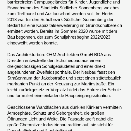
barrierefreien Campusgeländes für Kinder, Jugendliche und
Erwachsene des Stadtteils Südlicher Sonnenberg, welches
zum Treffpunkt und Austauschort werden soll. Im Herbst
2018 war für den Schulbezirk Südlicher Sonnenberg der
Bedarf für eine Kapazitätserweiterung im Grundschulbereich
ermittelt worden. Bereits im Sommer 2020 wurde mit dem
Bau begonnen, der zum Schuljahresbeginn 2022/2023
eingeweiht werden konnte.
Das Architekturbüro O+M Architekten GmbH BDA aus
Dresden entwickelte den Schulneubau aus einem
dreigeschossigen Schulgebäudeteil und einer direkt
angebundenen Zweifeldsporthalle. Der Neubau fasst den
Straßenraum der Jakobstraße und setzt einen städtebaulich
markanten Punkt an der Kreuzung zur Martinstraße. Ein
leicht zurückgesetzter Vorplatz bildet das Entree der Schule
und formuliert eine einladende Haupteingangssituation.
Geschlossene Wandflächen aus dunklen Klinkern vermitteln
Atmosphäre, Schutz und Geborgenheit, die großen
Öffnungen Licht und Weite. Die Fassade greift dabei die
große Chemnitzer Industriebautradition auf, sie steht für
Dauerhaftigkeit und Nachhaltigkeit.