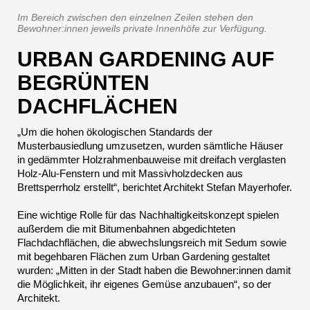
Im Bereich zwischen den einzelnen Zeilen stehen den
Bewohner:innen jeweils private Innenhöfe zur Verfügung.
URBAN GARDENING AUF
BEGRÜNTEN
DACHFLÄCHEN
„Um die hohen ökologischen Standards der
Musterbausiedlung umzusetzen, wurden sämtliche Häuser
in gedämmter Holzrahmenbauweise mit dreifach verglasten
Holz-Alu-Fenstern und mit Massivholzdecken aus
Brettsperrholz erstellt“, berichtet Architekt Stefan Mayerhofer.
Eine wichtige Rolle für das Nachhaltigkeitskonzept spielen
außerdem die mit Bitumenbahnen abgedichteten
Flachdachflächen, die abwechslungsreich mit Sedum sowie
mit begehbaren Flächen zum Urban Gardening gestaltet
wurden: „Mitten in der Stadt haben die Bewohner:innen damit
die Möglichkeit, ihr eigenes Gemüse anzubauen“, so der
Architekt.