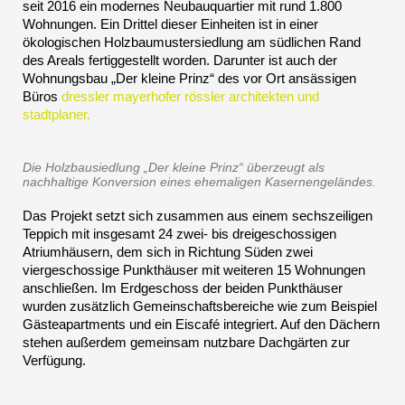
seit 2016 ein modernes Neubauquartier mit rund 1.800
Wohnungen. Ein Drittel dieser Einheiten ist in einer
ökologischen Holzbaumustersiedlung am südlichen Rand
des Areals fertiggestellt worden. Darunter ist auch der
Wohnungsbau „Der kleine Prinz“ des vor Ort ansässigen
Büros
dressler mayerhofer rössler architekten und
stadtplaner.
Die Holzbausiedlung „Der kleine Prinz“ überzeugt als
nachhaltige Konversion eines ehemaligen Kasernengeländes.
Das Projekt setzt sich zusammen aus einem sechszeiligen
Teppich mit insgesamt 24 zwei- bis dreigeschossigen
Atriumhäusern, dem sich in Richtung Süden zwei
viergeschossige Punkthäuser mit weiteren 15 Wohnungen
anschließen. Im Erdgeschoss der beiden Punkthäuser
wurden zusätzlich Gemeinschaftsbereiche wie zum Beispiel
Gästeapartments und ein Eiscafé integriert. Auf den Dächern
stehen außerdem gemeinsam nutzbare Dachgärten zur
Verfügung.