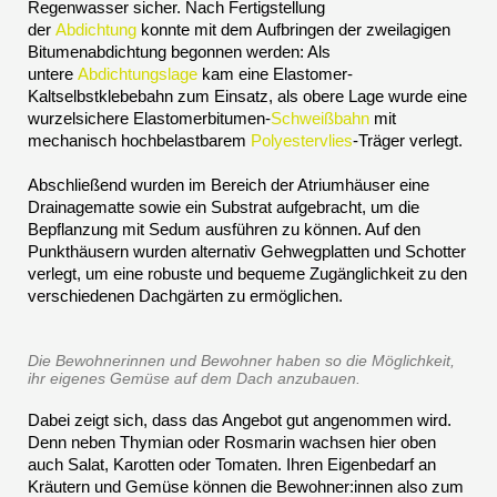
Regenwasser sicher. Nach Fertigstellung
der
Abdichtung
konnte mit dem Aufbringen der zweilagigen
Bitumenabdichtung begonnen werden: Als
untere
Abdichtungslage
kam eine Elastomer-
Kaltselbstklebebahn zum Einsatz, als obere Lage wurde eine
wurzelsichere Elastomerbitumen-
Schweißbahn
mit
mechanisch hochbelastbarem
Polyestervlies
-Träger verlegt.
Abschließend wurden im Bereich der Atriumhäuser eine
Drainagematte sowie ein Substrat aufgebracht, um die
Bepflanzung mit Sedum ausführen zu können. Auf den
Punkthäusern wurden alternativ Gehwegplatten und Schotter
verlegt, um eine robuste und bequeme Zugänglichkeit zu den
verschiedenen Dachgärten zu ermöglichen.
Die Bewohnerinnen und Bewohner haben so die Möglichkeit,
ihr eigenes Gemüse auf dem Dach anzubauen.
Dabei zeigt sich, dass das Angebot gut angenommen wird.
Denn neben Thymian oder Rosmarin wachsen hier oben
auch Salat, Karotten oder Tomaten. Ihren Eigenbedarf an
Kräutern und Gemüse können die Bewohner:innen also zum