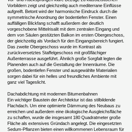
Vorbildern zeigt und gleichzeitig auch mediterrane Einflüsse
aufgreift. Betont wird der harmonische Eindruck durch die
symmetrische Anordnung der bodentiefen Fenster. Einen
auffälligen Blickfang schafft außerdem der deutlich
vorgeschobene Mittelrisalit mit dem zentralen Eingang und
dem von Säulen gestützten Balkon im ersten Obergeschoss,
der gleichzeitig als Vordach für den Eingangsbereich fungiert.
Das zweite Obergeschoss wurde im Kontrast als
zurückversetztes Staffelgeschoss mit großflächiger
Außenterrasse ausgeführt. Ähnlich große Sorgfalt legten die
Planenden auch auf die Gestaltung der Innenräume. Die
großen, bodentiefen Fenster und ausgewählte Materialien
sorgen dabei für ein helles und freundliches Ambiente mit
ganz viel Tageslicht.
Dachabdichtung mit modernen Bitumenbahnen
Ein wichtiger Baustein der Architektur ist das stilbildende
Flachdach. Um eine optimierte Dämmung des Neubaus zu
erreichen und außerdem eine ökologische Ausgleichsfläche
zu schaffen, wurde die insgesamt 180 Quadratmeter große
Fläche als extensives Gründach angelegt. Die eingesetzten
Sedum-Pflanzen bieten einen willkommenen Lebensraum für