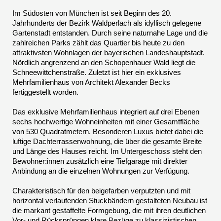
Im Südosten von München ist seit Beginn des 20.
Jahrhunderts der Bezirk Waldperlach als idyllisch gelegene
Gartenstadt entstanden. Durch seine naturnahe Lage und die
zahlreichen Parks zählt das Quartier bis heute zu den
attraktivsten Wohnlagen der bayerischen Landeshauptstadt.
Nördlich angrenzend an den Schopenhauer Wald liegt die
Schneewittchenstraße. Zuletzt ist hier ein exklusives
Mehrfamilienhaus von Architekt Alexander Becks
fertiggestellt worden.
Das exklusive Mehrfamilienhaus integriert auf drei Ebenen
sechs hochwertige Wohneinheiten mit einer Gesamtfläche
von 530 Quadratmetern. Besonderen Luxus bietet dabei die
luftige Dachterrassenwohnung, die über die gesamte Breite
und Länge des Hauses reicht. Im Untergeschoss steht den
Bewohner:innen zusätzlich eine Tiefgarage mit direkter
Anbindung an die einzelnen Wohnungen zur Verfügung.
Charakteristisch für den beigefarben verputzten und mit
horizontal verlaufenden Stuckbändern gestalteten Neubau ist
die markant gestaffelte Formgebung, die mit ihren deutlichen
Vor- und Rücksprüngen klare Bezüge zu klassizistischen