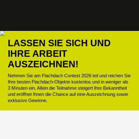
LASSEN SIE SICH UND
IHRE ARBEIT
AUSZEICHNEN!
Nehmen Sie am Flachdach Contest 2026 teil und reichen Sie
Ihre besten Flachdach-Objekte kostenlos und in weniger als
3 Minuten ein. Allein die Teilnahme steigert Ihre Bekanntheit
und eröffnet Ihnen die Chance auf eine Auszeichnung sowie
exklusive Gewinne.