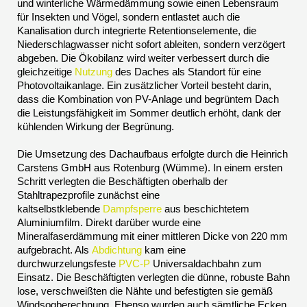
und winterliche Wärmedämmung sowie einen Lebensraum
für Insekten und Vögel, sondern entlastet auch die
Kanalisation durch integrierte Retentionselemente, die
Niederschlagwasser nicht sofort ableiten, sondern verzögert
abgeben. Die Ökobilanz wird weiter verbessert durch die
gleichzeitige
Nutzung
des Daches als Standort für eine
Photovoltaikanlage. Ein zusätzlicher Vorteil besteht darin,
dass die Kombination von PV-Anlage und begrüntem Dach
die Leistungsfähigkeit im Sommer deutlich erhöht, dank der
kühlenden Wirkung der Begrünung.
Die Umsetzung des Dachaufbaus erfolgte durch die Heinrich
Carstens GmbH aus Rotenburg (Wümme). In einem ersten
Schritt verlegten die Beschäftigten oberhalb der
Stahltrapezprofile zunächst eine
kaltselbstklebende
Dampfsperre
aus beschichtetem
Aluminiumfilm. Direkt darüber wurde eine
Mineralfaserdämmung mit einer mittleren Dicke von 220 mm
aufgebracht. Als
Abdichtung
kam eine
durchwurzelungsfeste
PVC-P
Universaldachbahn zum
Einsatz. Die Beschäftigten verlegten die dünne, robuste Bahn
lose, verschweißten die Nähte und befestigten sie gemäß
Windsogberechnung. Ebenso wurden auch sämtliche Ecken