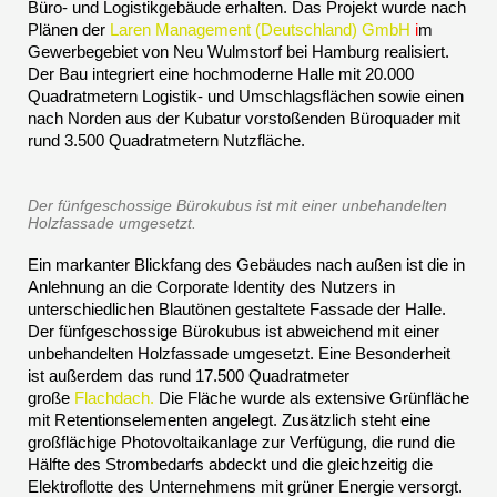
Büro- und Logistikgebäude erhalten. Das Projekt wurde nach
Plänen der
Laren Management (Deutschland) GmbH
i
m
Gewerbegebiet von Neu Wulmstorf bei Hamburg realisiert.
Der Bau integriert eine hochmoderne Halle mit 20.000
Quadratmetern Logistik- und Umschlagsflächen sowie einen
nach Norden aus der Kubatur vorstoßenden Büroquader mit
rund 3.500 Quadratmetern Nutzfläche.
Der fünfgeschossige Bürokubus ist mit einer unbehandelten
Holzfassade umgesetzt.
Ein markanter Blickfang des Gebäudes nach außen ist die in
Anlehnung an die Corporate Identity des Nutzers in
unterschiedlichen Blautönen gestaltete Fassade der Halle.
Der fünfgeschossige Bürokubus ist abweichend mit einer
unbehandelten Holzfassade umgesetzt. Eine Besonderheit
ist außerdem das rund 17.500 Quadratmeter
große
Flachdach
.
Die Fläche wurde als extensive Grünfläche
mit Retentionselementen angelegt. Zusätzlich steht eine
großflächige Photovoltaikanlage zur Verfügung, die rund die
Hälfte des Strombedarfs abdeckt und die gleichzeitig die
Elektroflotte des Unternehmens mit grüner Energie versorgt.