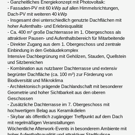
- Ganzheitliches Energiekonzept mit Photovoltaik:
- Fassaden-PV mit 60 kWp auf allen Himmelsrichtungen,
Dach-PV mit weiteren 40 kWp
- Insgesamt drei unterschiedlich genutzte Dachflächen mit
hoher Aufenthalts- und Erlebnisqualität
- Ca. 400 m² große Dachterrasse im 1. Obergeschoss als
attraktiver Pausen- und Aufenthaltsbereich für Mitarbeitende
- Direkter Zugang aus dem 1. Obergeschoss und zentrale
Einbindung in den Gebäudekomplex
Intensive Dachbegrünung mit Gehölzen, Stauden, Quellstein
und Sitzbereichen
- Kombination aus nutzbarer Dachterrasse und extensiv
begrünter Dachfläche (ca. 100 m²) zur Förderung von
Biodiversität und Mikroklima
- Architektonisch prägende Dachlandschaft mit besonderer
Geometrie und hoher Sichtbarkeit aus den oberen
Geschossen
- Zusätzliche Dachterrasse im 7. Obergeschoss mit
hochwertigem Belag aus Keramikdielen
- Skybar als öffentlich zugängiger Treffpunkt auf dem Dach
mit regelmäßigen Veranstaltungen
Wöchentliche Afterwork-Events in besonderem Ambiente mit
hoher Aufenthaltsqualität und attraktiver Stadtkulisse