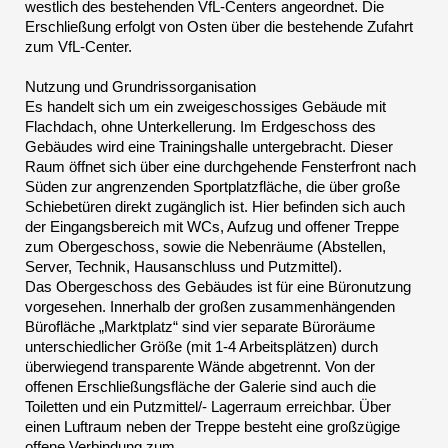
westlich des bestehenden VfL-Centers angeordnet. Die
Erschließung erfolgt von Osten über die bestehende Zufahrt
zum VfL-Center.
Nutzung und Grundrissorganisation
Es handelt sich um ein zweigeschossiges Gebäude mit
Flachdach, ohne Unterkellerung. Im Erdgeschoss des
Gebäudes wird eine Trainingshalle untergebracht. Dieser
Raum öffnet sich über eine durchgehende Fensterfront nach
Süden zur angrenzenden Sportplatzfläche, die über große
Schiebetüren direkt zugänglich ist. Hier befinden sich auch
der Eingangsbereich mit WCs, Aufzug und offener Treppe
zum Obergeschoss, sowie die Nebenräume (Abstellen,
Server, Technik, Hausanschluss und Putzmittel).
Das Obergeschoss des Gebäudes ist für eine Büronutzung
vorgesehen. Innerhalb der großen zusammenhängenden
Bürofläche „Marktplatz“ sind vier separate Büroräume
unterschiedlicher Größe (mit 1-4 Arbeitsplätzen) durch
überwiegend transparente Wände abgetrennt. Von der
offenen Erschließungsfläche der Galerie sind auch die
Toiletten und ein Putzmittel/- Lagerraum erreichbar. Über
einen Luftraum neben der Treppe besteht eine großzügige
offene Verbindung zum