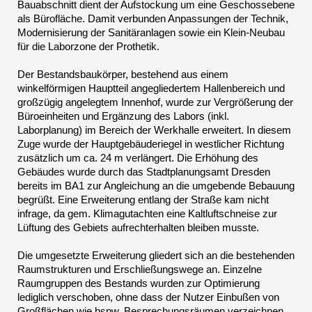
Bauabschnitt dient der Aufstockung um eine Geschossebene
als Bürofläche. Damit verbunden Anpassungen der Technik,
Modernisierung der Sanitäranlagen sowie ein Klein-Neubau
für die Laborzone der Prothetik.
Der Bestandsbaukörper, bestehend aus einem
winkelförmigen Hauptteil angegliedertem Hallenbereich und
großzügig angelegtem Innenhof, wurde zur Vergrößerung der
Büroeinheiten und Ergänzung des Labors (inkl.
Laborplanung) im Bereich der Werkhalle erweitert. In diesem
Zuge wurde der Hauptgebäuderiegel in westlicher Richtung
zusätzlich um ca. 24 m verlängert. Die Erhöhung des
Gebäudes wurde durch das Stadtplanungsamt Dresden
bereits im BA1 zur Angleichung an die umgebende Bebauung
begrüßt. Eine Erweiterung entlang der Straße kam nicht
infrage, da gem. Klimagutachten eine Kaltluftschneise zur
Lüftung des Gebiets aufrechterhalten bleiben musste.
Die umgesetzte Erweiterung gliedert sich an die bestehenden
Raumstrukturen und Erschließungswege an. Einzelne
Raumgruppen des Bestands wurden zur Optimierung
lediglich verschoben, ohne dass der Nutzer Einbußen von
Großflächen wie bspw. Besprechungsräumen verzeichnen