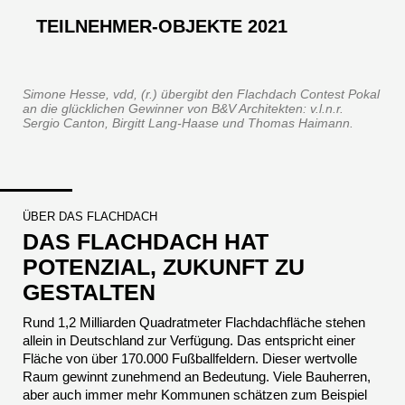
TEILNEHMER-OBJEKTE 2021
Simone Hesse, vdd, (r.) übergibt den Flachdach Contest Pokal
an die glücklichen Gewinner von B&V Architekten: v.l.n.r.
Sergio Canton, Birgitt Lang-Haase und Thomas Haimann.
ÜBER DAS FLACHDACH
DAS FLACHDACH HAT
POTENZIAL, ZUKUNFT ZU
GESTALTEN
Rund 1,2 Milliarden Quadratmeter Flachdachfläche stehen
allein in Deutschland zur Verfügung. Das entspricht einer
Fläche von über 170.000 Fußballfeldern. Dieser wertvolle
Raum gewinnt zunehmend an Bedeutung. Viele Bauherren,
aber auch immer mehr Kommunen schätzen zum Beispiel