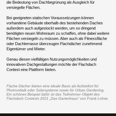
die Bedeutung von Dachbegrünung als Ausgleich für
versiegelte Flächen.
Bei geeigneten statischen Voraussetzungen können
vorhandene Gebäude oberhalb des bestehenden Daches
außerdem auch aufgestockt werden, um so dringend
benötigten neuen Wohnraum zu schaffen, ohne dabei weitere
Flächen versiegeln zu müssen. Aber auch als Fitnessfläche
oder Dachterrasse überzeugen Flachdächer zunehmend
Eigentümer und Mieter.
Genau diesen vielfältigen Nutzungsmöglichkeiten und
innovativen Dachgestaltungen möchte der Flachdach
Contest eine Plattform bieten.
Flache Dächer bieten eine ideale Basis als Aufstellort für
Photovoltaik oder Solarsysteme sowie für Urban Gardening.
Ein schönes Beispiel dafür ist das Teilnehmer-Objekt des
Flachdach Contests 2021 „Das Gartenhaus“ von Frank Lohse.